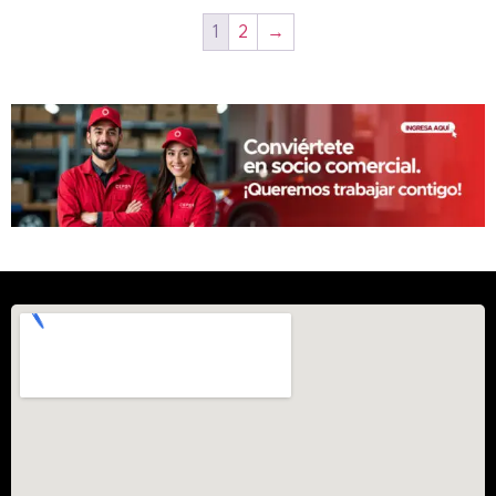
CI-4
1
2
→
CK-4
Competición
Construcción
CRB
CT60AS
Diésel
Diesel Oil
Diferencial
Direccional
Dos tiempos
Económico
ECOPLUS
EDGE
EP