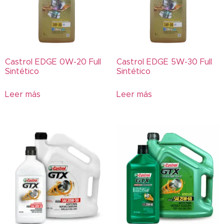
Etiquetas del producto
0W-20
10PR
10W-30
Castrol EDGE 0W-20 Full
Castrol EDGE 5W-30 Full
10W-40
Sintético
Sintético
10W-50
Leer más
Leer más
15W-40
15W-50
20W-50
25W-60
2T
300
309
311
339