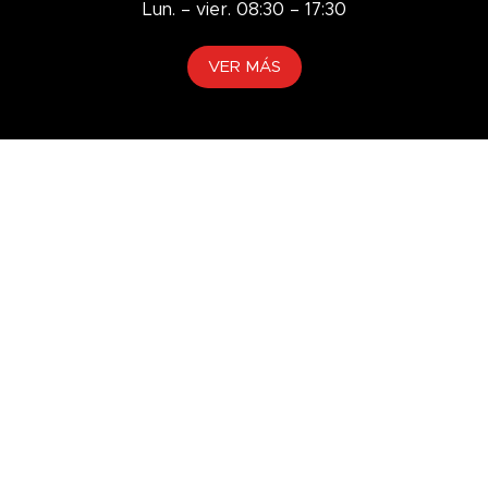
Lun. – vier. 08:30 – 17:30
K668
KORYO
VER MÁS
KR27
KR707
L-3
LY717
MAGNATEC
Manual
Marino
Mineral
Minería
Mini Cargadora
Mixta
Moderno
Monogrado