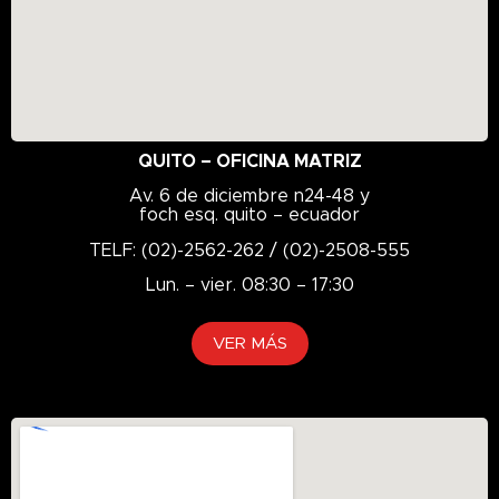
EPX
Essential
Eurol
FALKEN
Flota
QUITO – OFICINA MATRIZ
Flotación
Av. 6 de diciembre n24-48 y
foch esq. quito – ecuador
FRC16
FRC18
TELF: (02)-2562-262 / (02)-2508-555
FRC26
Lun. – vier. 08:30 – 17:30
FRC66
VER MÁS
FRC86
FRC866
FRC96
Full Sintético
G-2