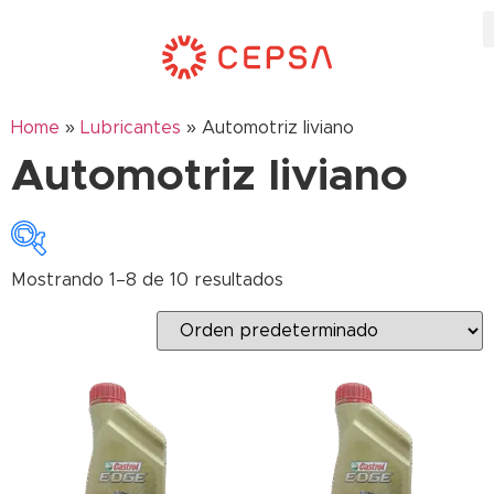
Home
»
Lubricantes
»
Automotriz liviano
Automotriz liviano
Mostrando 1–8 de 10 resultados
Categorías del producto
Full Sintético
Mineral
Mineral Monogrado
Semi Sintético