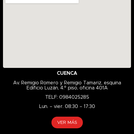
Generador
GENESYS
Geolandar
GL-4
GL-5
GO
GREEN
GTX
HD
CUENCA
Hidráulico
Av. Remigio Romero y Remigio Tamariz, esquina
Edificio Luzán, 4.º piso, oficina 401A
HILO
TELF: 0984025285
HLP
Lun. – vier. 08:30 – 17:30
Hykrol
Implemento
VER MÁS
Industrial