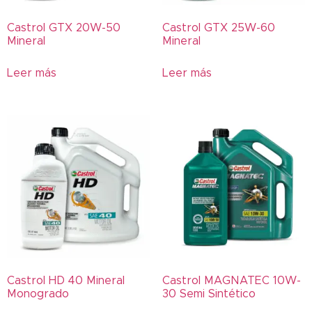
366
Castrol GTX 20W-50
Castrol GTX 25W-60
396
Mineral
Mineral
397
5W-30
Leer más
Leer más
700
716
755
766
785
80W-90
85W-140
A539
Actevo
Actibond
Castrol HD 40 Mineral
Castrol MAGNATEC 10W-
Monogrado
30 Semi Sintético
ADVAN