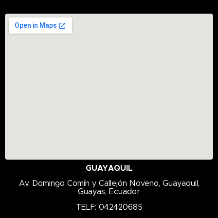
ISO 68
K135
K210
K216
K217
K229D
K305
K306
K328
K329
K335D
K505F
GUAYAQUIL
K508
Av. Domingo Comín y Callejón Noveno, Guayaquil,
K519
Guayas, Ecuador
K558
TELF: 042420685
K666