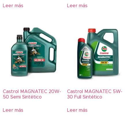
Agrícola
Leer más
Leer más
AGRIMAX
AMBERSTONE
AN600
AN616
AN668
AN900
AN906
ANNAITE
Arroz
AT
Castrol MAGNATEC 20W-
Castrol MAGNATEC 5W-
BKT
50 Semi Sintético
30 Full Sintético
BLUEARTH
Leer más
Leer más
BRAWN
Cargadora
Castrol