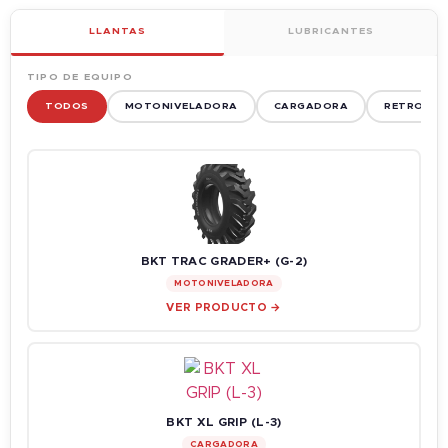
LLANTAS
LUBRICANTES
TIPO DE EQUIPO
TODOS
MOTONIVELADORA
CARGADORA
RETROEXC
BKT TRAC GRADER+ (G-2)
MOTONIVELADORA
VER PRODUCTO →
BKT XL GRIP (L-3)
CARGADORA