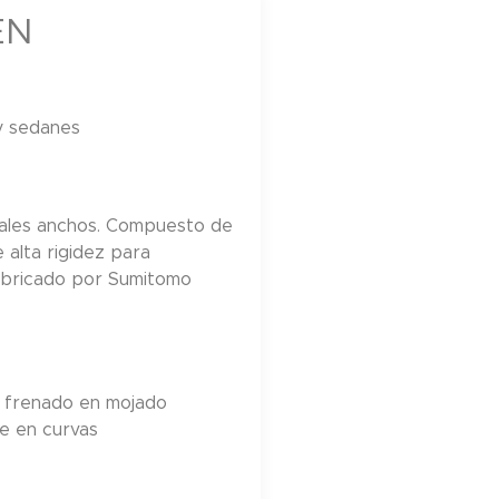
EN
 sedanes
iales anchos. Compuesto de
de alta rigidez para
Fabricado por Sumitomo
 frenado en mojado
e en curvas