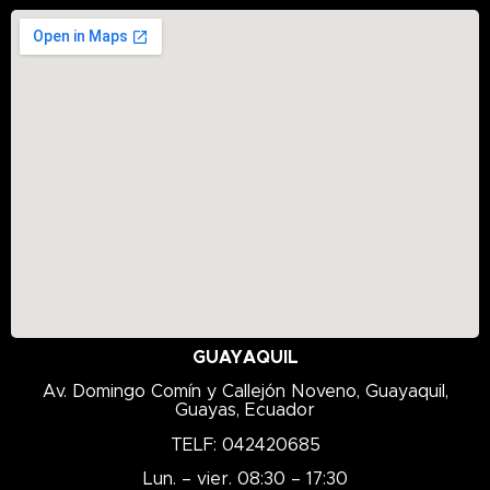
ISO 68
K135
K210
K216
K217
K229D
K305
K306
K328
K329
K335D
K505F
GUAYAQUIL
K508
Av. Domingo Comín y Callejón Noveno, Guayaquil,
Guayas, Ecuador
K519
TELF: 042420685
K558
Lun. – vier. 08:30 – 17:30
K666