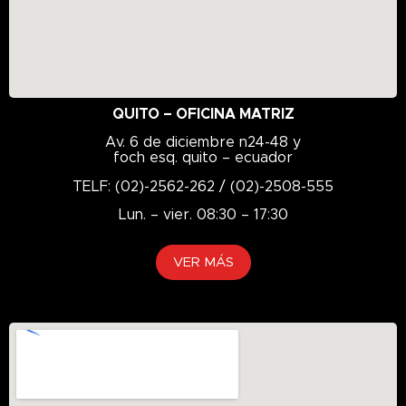
EPX
Essential
Eurol
FALKEN
QUITO – OFICINA MATRIZ
Flota
Av. 6 de diciembre n24-48 y
Flotación
foch esq. quito – ecuador
FRC16
TELF: (02)-2562-262 / (02)-2508-555
FRC18
Lun. – vier. 08:30 – 17:30
FRC26
FRC66
VER MÁS
FRC86
FRC866
FRC96
Full Sintético
G-2