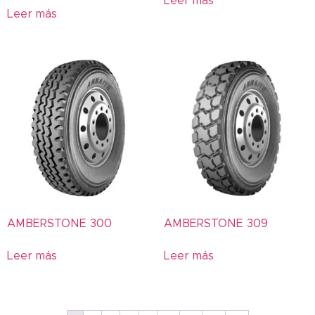
Leer más
Agrícola
Leer más
AGRIMAX
AMBERSTONE
AN600
AN616
AN668
AN900
AN906
ANNAITE
Arroz
AT
AMBERSTONE 300
AMBERSTONE 309
BKT
BLUEARTH
Leer más
Leer más
BRAWN
Cargadora
Castrol