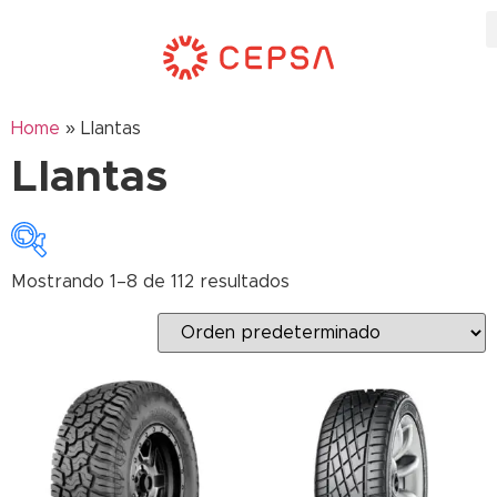
Home
»
Llantas
Llantas
Mostrando 1–8 de 112 resultados
Categorías del producto
Agrícola
Automotriz liviano
Industrial / OTR
Pesado