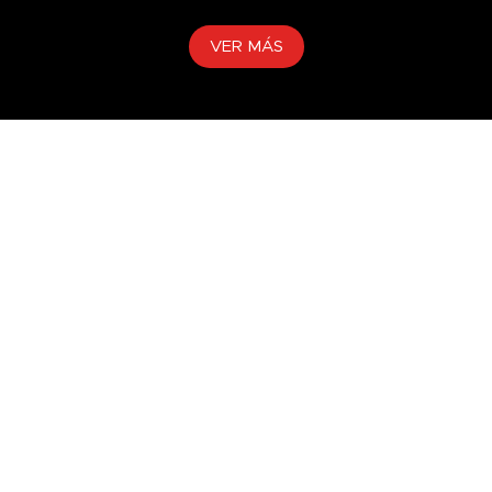
K668
VER MÁS
KORYO
KR27
KR707
L-3
LY717
MAGNATEC
Manual
Marino
Mineral
Minería
Mini Cargadora
Mixta
Moderno
Monogrado