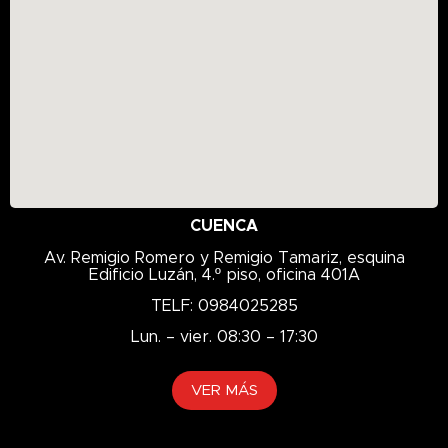
Generador
GENESYS
Geolandar
GL-4
GL-5
GO
GREEN
GTX
CUENCA
HD
Av. Remigio Romero y Remigio Tamariz, esquina
Hidráulico
Edificio Luzán, 4.º piso, oficina 401A
HILO
TELF: 0984025285
HLP
Lun. – vier. 08:30 – 17:30
Hykrol
VER MÁS
Implemento
Industrial