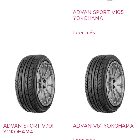
366
ADVAN SPORT V105
396
YOKOHAMA
397
5W-30
Leer más
700
716
755
766
785
80W-90
85W-140
A539
Actevo
Actibond
ADVAN SPORT V701
ADVAN V61 YOKOHAMA
YOKOHAMA
ADVAN