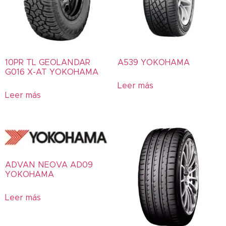
Etiquetas del producto
0W-20
10PR
10W-30
10PR TL GEOLANDAR
A539 YOKOHAMA
10W-40
G016 X-AT YOKOHAMA
10W-50
Leer más
Leer más
15W-40
15W-50
20W-50
25W-60
2T
ADVAN NEOVA AD09
300
YOKOHAMA
309
Leer más
311
339