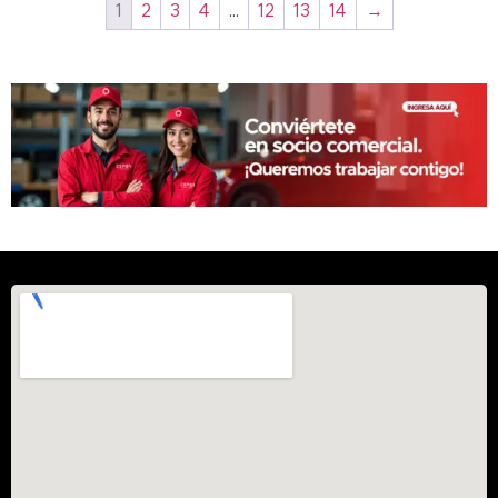
1
2
3
4
…
12
13
14
→
CI-4
CK-4
Competición
Construcción
CRB
CT60AS
Diésel
Diesel Oil
Diferencial
Direccional
Dos tiempos
Económico
ECOPLUS
EDGE
EP