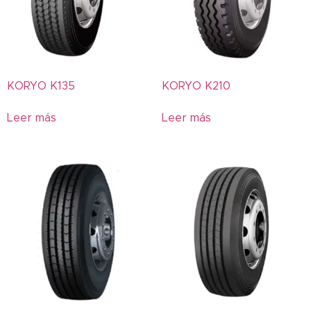
15W-40
15W-50
20W-50
25W-60
KORYO K135
KORYO K210
2T
300
Leer más
Leer más
309
311
339
366
396
397
5W-30
700
716