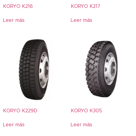
755
KORYO K216
KORYO K217
766
Leer más
Leer más
785
80W-90
85W-140
A539
Actevo
Actibond
ADVAN
Agrícola
AGRIMAX
AMBERSTONE
AN600
KORYO K229D
KORYO K305
AN616
Leer más
Leer más
AN668