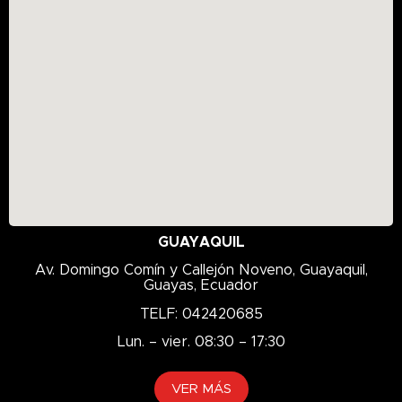
K306
K328
K329
K335D
K505F
K508
K519
K558
K666
GUAYAQUIL
K668
Av. Domingo Comín y Callejón Noveno, Guayaquil,
Guayas, Ecuador
KORYO
TELF: 042420685
KR27
KR707
Lun. – vier. 08:30 – 17:30
L-3
VER MÁS
LY717