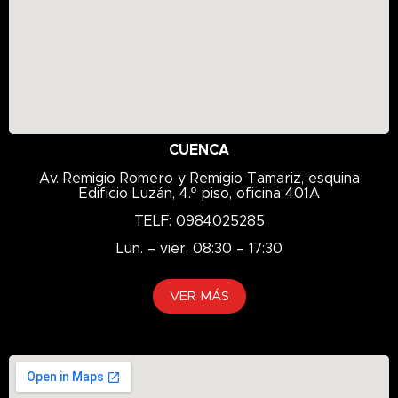
GREEN
GTX
HD
Hidráulico
HILO
HLP
CUENCA
Hykrol
Av. Remigio Romero y Remigio Tamariz, esquina
Implemento
Edificio Luzán, 4.º piso, oficina 401A
Industrial
TELF: 0984025285
ISO 68
Lun. – vier. 08:30 – 17:30
K135
K210
VER MÁS
K216
K217
K229D
K305