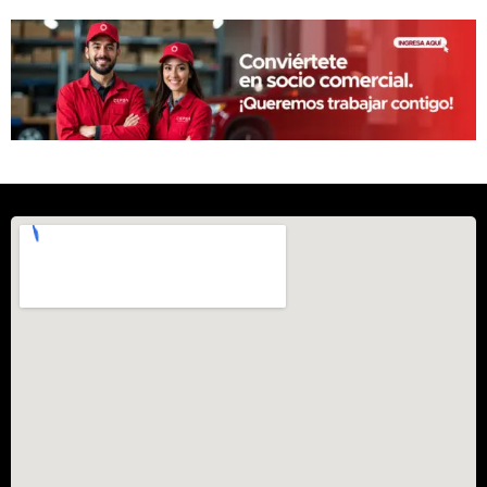
Diésel
Diesel Oil
Diferencial
Direccional
Dos tiempos
Económico
ECOPLUS
EDGE
EP
EPX
Essential
Eurol
FALKEN
Flota
Flotación