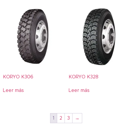
AN900
AN906
ANNAITE
Arroz
AT
BKT
BLUEARTH
BRAWN
Cargadora
KORYO K306
KORYO K328
Castrol
CI-4
Leer más
Leer más
CK-4
Competición
Construcción
1
2
3
→
CRB
CT60AS