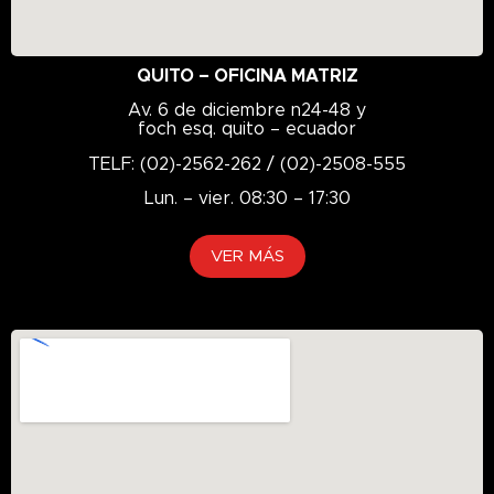
FRC16
FRC18
QUITO – OFICINA MATRIZ
FRC26
Av. 6 de diciembre n24-48 y
FRC66
foch esq. quito – ecuador
FRC86
TELF: (02)-2562-262 / (02)-2508-555
FRC866
Lun. – vier. 08:30 – 17:30
FRC96
Full Sintético
VER MÁS
G-2
Generador
GENESYS
Geolandar
GL-4
GL-5
GO