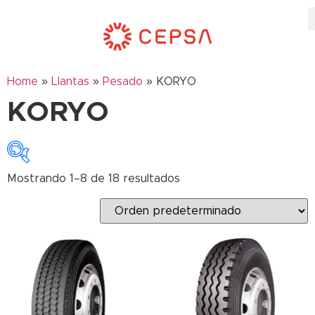
Home
»
Llantas
»
Pesado
»
KORYO
KORYO
Mostrando 1–8 de 18 resultados
Etiquetas del producto
0W-20
10PR
10W-30
10W-40
10W-50